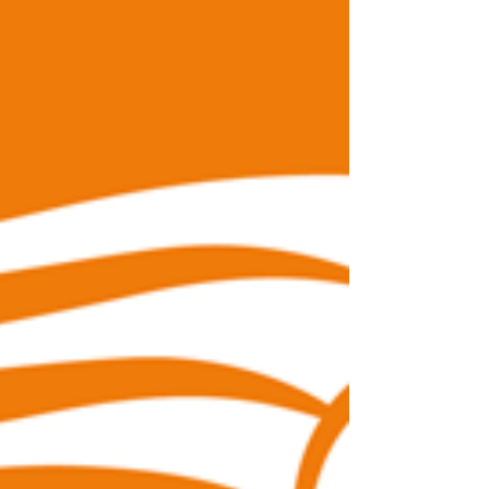
meer updates! 👀✨