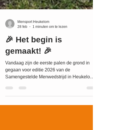
Mensport Heukelom
28 feb
1 minuten om te lezen
🎉 Het begin is
gemaakt! 🎉
Vandaag zijn de eerste palen de grond in
gegaan voor editie 2026 van de
Samengestelde Menwedstrijd in Heukelom!
💪🐴 Achter de schermen wordt er al hard
gewerkt, maar nu is het ook buiten echt
zichtbaar: we zijn officieel gestart met de
voorbereidingen! We kijken ernaar uit om er
samen weer een prachtige wedstrijd van te
maken in Heukelom. Blijf ons volgen voor