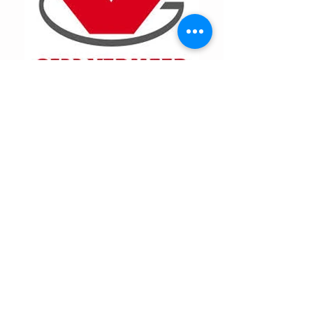
> Impressie SWM Heukelom 2026 <
(Oisterwijk in beeld)
Impressie SWM Heukelom 2025