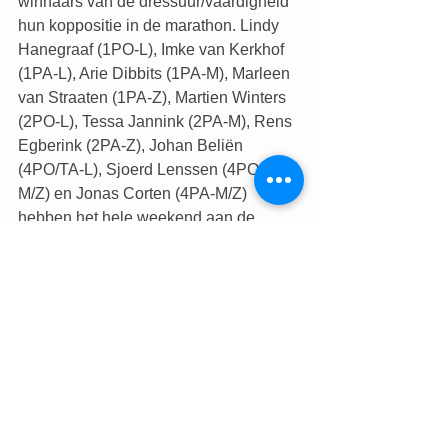
winnaars van de dressuur/vaardigheid 
hun koppositie in de marathon. Lindy 
Hanegraaf (1PO-L), Imke van Kerkhof 
(1PA-L), Arie Dibbits (1PA-M), Marleen 
van Straaten (1PA-Z), Martien Winters 
(2PO-L), Tessa Jannink (2PA-M), Rens 
Egberink (2PA-Z), Johan Beliën 
(4PO/TA-L), Sjoerd Lenssen (4PO/TA-
M/Z) en Jonas Corten (4PA-M/Z) 
hebben het hele weekend aan de 
leiding gestaan in hun rubrieken en 
sloten de wedstrijd na de marathon 
winnend af.
Terugblik
Sjoerd Lenssen reageert: “Ik ben erg 
tevreden over mijn prestatie van 
gisteren. Vandaag heb ik de marathon 